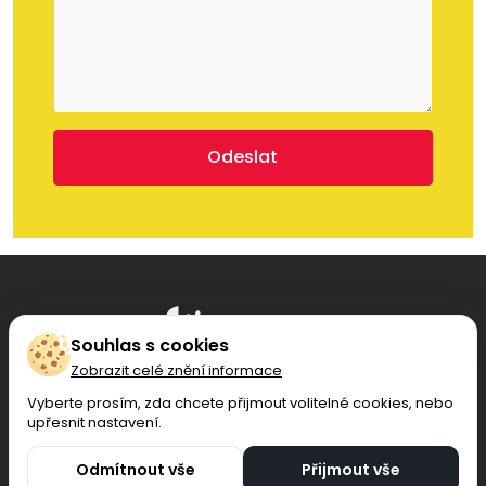
Odeslat
Souhlas s cookies
Zobrazit celé znění informace
Vyberte prosím, zda chcete přijmout volitelné cookies, nebo
upřesnit nastavení.
Copyright © 2026 WeWeWeb s.r.o. - Všechna
práva vyhrazena.
Odmítnout vše
Přijmout vše